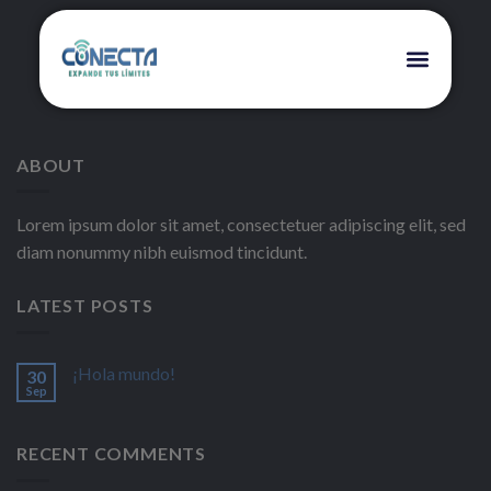
ABOUT
Lorem ipsum dolor sit amet, consectetuer adipiscing elit, sed
diam nonummy nibh euismod tincidunt.
LATEST POSTS
¡Hola mundo!
30
Sep
RECENT COMMENTS