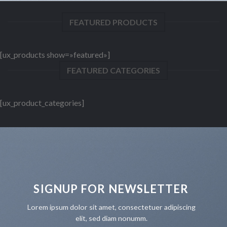
FEATURED PRODUCTS
[ux_products show=»featured»]
FEATURED CATEGORIES
[ux_product_categories]
SIGNUP FOR NEWSLETTER
Lorem ipsum dolor sit amet, consectetuer adipiscing
elit, sed diam nonumm.